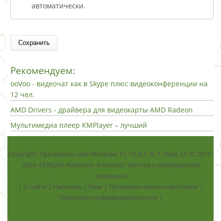
автоматически.
Рекомендуем:
ooVoo - видеочат как в Skype плюс видеоконференции на
12 чел.
AMD Drivers - драйвера для видеокарты AMD Radeon
Мультимедиа плеер KMPlayer – лучший
Copyright: Программы для Windows 11, 10, 8.1, 8, 7, Vista, ХР © 2013 -
2024. All Rights Reserved. Копипаст текстов и изображений
запрещен!
|
О сайте
|
Написать
|
New
|
Последние версии программ
|
Политика конфиденциальности
|