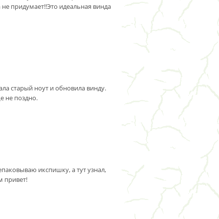
не придумает!!Это идеальная винда
пала старый ноут и обновила винду.
е не поздно.
епаковываю икспишку, а тут узнал,
м привет!