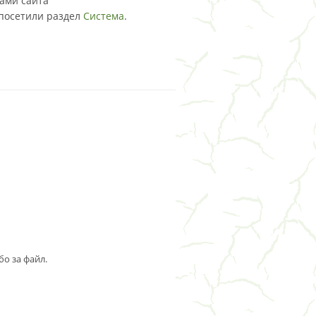
лами сайта
 посетили раздел
Система
.
о за файл.