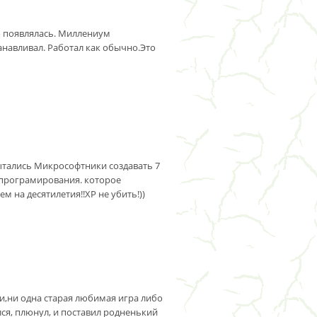
о появлялась. Миллениум
танавливал. Работал как обычно.Это
пытались Микрософтники создавать 7
о програмирования. которое
 на десятилетия!!XP не убить!))
ли,ни одна старая любимая игра либо
лся, плюнул, и поставил родненький