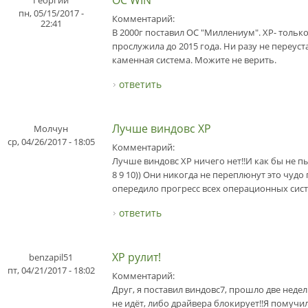
ОС WIN
Георгий
пн, 05/15/2017 -
Комментарий:
22:41
В 2000г поставил ОС "Миллениум". ХР- тольк
прослужила до 2015 года. Ни разу не переус
каменная система. Можите не верить.
ответить
Лучше виндовс XP
Молчун
ср, 04/26/2017 - 18:05
Комментарий:
Лучше виндовс XP ничего нет!!И как бы не 
8 9 10)) Они никогда не переплюнут это чуд
опередило прогресс всех операционных систем
ответить
XP рулит!
benzapil51
пт, 04/21/2017 - 18:02
Комментарий:
Друг, я поставил виндовс7, прошло две неде
не идёт, либо драйвера блокирует!!Я помучи