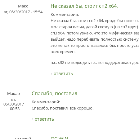
Не сказал бы, стоит сп2 х64,
Макс
вт, 05/30/2017 - 15:54
Комментарий:
Не сказал бы, стоит сп2 х64, вроде бы ничего
мол старая кляча, давай свежую (на сп3 идет
сп3 х64, потом узнаю, что это мифическая ве
выйдет. надо перебивать полностью систему
это не так то просто. казалось бы, просто ус
всех времен.
п.с. х32 не подходит, т.к. не поддерживает д
ответить
Спасибо, поставил
Макар
вт,
Комментарий:
05/30/2017
Спасибо, поставил, все хорошо.
- 00:53
ответить