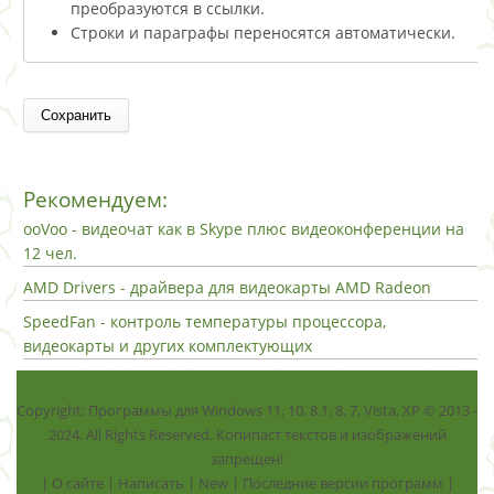
преобразуются в ссылки.
Строки и параграфы переносятся автоматически.
Рекомендуем:
ooVoo - видеочат как в Skype плюс видеоконференции на
12 чел.
AMD Drivers - драйвера для видеокарты AMD Radeon
SpeedFan - контроль температуры процессора,
видеокарты и других комплектующих
Copyright: Программы для Windows 11, 10, 8.1, 8, 7, Vista, ХР © 2013 -
2024. All Rights Reserved. Копипаст текстов и изображений
запрещен!
|
О сайте
|
Написать
|
New
|
Последние версии программ
|