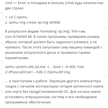
cmd >> Enter и попадаем в консоль (cmd) куда копипастим
две строки:
1. cd C:/qemu
2. qemu-img create xp.img 4096M
В результате видим: Formating 'xp.img', fmt=raw,
size=4194304 kB. В папке программы проверяем размер
образа, который должен быть заданного размера, а не
нулевого. После этого запускаем саму машину командой с
указанием загрузочного диска и примерно такими
параметрами:
qemu-system-x86_64.exe -L . -boot c -m 800 -hda
//./PhysicalDrive1 --hdb C:/Qemu/XP.img
... и приступаем к работе. Эмуляция другого компьютера
сходна с началом эксплуатации сегодня купленного компа
или ноута без предустановленной OS. Для начала нужно
установить операционную систему и все необходимое
программное обеспечение.