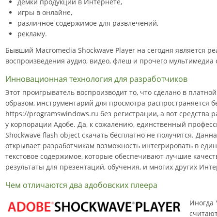
демки продукции в Интернете,
игры в онлайне,
различное содержимое для развлечений,
рекламу.
Бывший Macromedia Shockwave Player на сегодня является р
воспроизведения аудио, видео, флеш и прочего мультимедиа 
Инновационная технология для разработчиков
Этот проигрыватель воспроизводит то, что сделано в платной
образом, инструментарий для просмотра распространяется бе
https://programswindows.ru без регистрации, а вот средства 
у корпорации Адобе. Да, к сожалению, единственный профес
Shockwave flash object скачать бесплатно не получится. Дан
открывает разработчикам возможность интегрировать в едино
текстовое содержимое, которые обеспечивают лучшие качес
результаты для презентаций, обучения, и многих других Инт
Чем отличаются два адобовских плеера
Иногда 
считаю