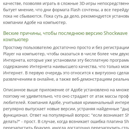
качестве, позволяя играть в сложные 3D-игры непосредственн
бытует мнение, что дни формата Flash сочтены, а все перейд
пока не сбываются. Пока суть да дело, рекомендуется устано
компании Адобе на компьютер.
Веские причины, чтобы последнюю версию Shockwave P
компьютер
Простому пользователю достаточно просто и без регистрации
Player на компьютер, чтобы оказаться в числе более чем дву
Интернета, которые уже установили эту бесплатную программ
содержанию Интернета наивысшего качества, что только мо
Интернет. В первую очередь это относится к виртуозно сде
развлечениям в онлайне, а также веб-демонстрациям реальн
Описанное выше приложение от Адобе установлено на множе
поэтому не удивительно, что оно страдает от атак массы про
любителей. Компания Адобе, учитывая криминальный интерес
регулярно выпускает новые версии, устраняя найденные "дыр
функционал. Ответ на популярный вопрос: "если возникает Sh
делать?" - прост. В случае, когда возникает ошибка плагина S
перезапустить браузер, иногда достаточно перезагрузить стр