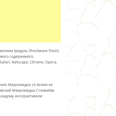
жением (модуль Shockwave Flash)
ового содержимого.
afari, Netscape, Chrome, Opera,
панию Макромедиа со всеми ее
овский Макромедиа Стоквайвэ
каждому интерактивное