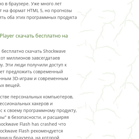
о в браузере. Уже много лет
ут на формат HTML 5, но прогнозы
вить оба этих программных продукта
layer скачать бесплатно на
 бесплатно скачать Shockwave
хсот миллионов завсегдатаев
у. Эти люди получили доступ к
жет предложить современный
ланным 3D-играм и современным
ых вещей.
стве персональных компьютеров,
фессиональных хакеров и
 к своему программному продукту,
ы" в безопасности, и расширяя
ockwave Flash has crashed что
hockwave Flash рекомендуется
аницу браузера, на которой