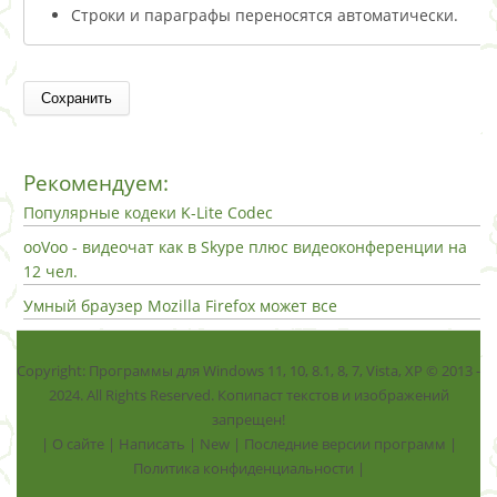
Строки и параграфы переносятся автоматически.
Рекомендуем:
Популярные кодеки K-Lite Codec
ooVoo - видеочат как в Skype плюс видеоконференции на
12 чел.
Умный браузер Mozilla Firefox может все
Copyright: Программы для Windows 11, 10, 8.1, 8, 7, Vista, ХР © 2013 -
2024. All Rights Reserved. Копипаст текстов и изображений
запрещен!
|
О сайте
|
Написать
|
New
|
Последние версии программ
|
Политика конфиденциальности
|