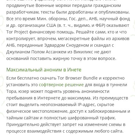
продвинутые Военные моряки передали гражданским
разработчикам, тексты были доработаны и опубликованы.
Все это время Мин. обороны, Гос. деп., АНБ, научный фонд
и др. организации США (в. т. ч., видимо, и ФБР) оказывают
Tor Project финансовую помощь. Решайте сами, кто и что
контролирует, впрочем, мегасекретные файлы из архивов
АНБ, переданные Эдвардом Сноуденом и скандал с
Джулианом Полом Ассанжем из Викиликс не дают
оснований поставить жирную точку в этом вопросе.
Максимальный аноним в Инете
Если бесплатно скачать Tor Browser Bundle и корректно
установить это
софтверное решение
для входа в туннели
Тора, юзер может поднять уровень анонимности
пребывания в Интернете до максимума. Из преимуществ
стоит выделить неопознаваемый IP-адрес, скрытое
физическое местоположение, доступ к заблокированным и
тайным сайтам и полностью шифрованный трафик.
Принудительно действует запрет на изменение схемы в
процессе взаимодействия с содержимым любого сайта.