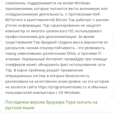
сожалению, поддерживается не всеми Windows-
приложениями, которые пытаются вести анонимную или
псевдоанонимную деятельность. С протоколами VoIP,
BitTorrent и криптовалютой Bitcoin Тор работает с риском
утечек информации. Тор гарантированно не защитит
компьютер от многого шпионского ПО, используемого
профессионалами для деанонимизации. За время
существования Тор-бриджей создана масса вариантов их
раскрытия, низкая отказоустойчивость - это уязвимость
перед сивилловыми, различными DDoS, и прочими IT-
атаками. Нормальный Интернет-провайдер при помощи
снифферов может обнаружить факт использования сети
Тор. В корне проблему решает применение
операционных систем, в которых безопасность
реализована на качественно ином уровне, но эта история
не касается сайта https://programswindows.ru и обычных
пользователей компьютера с OS Windows.
Последнюю версию Браузера Тора скачать на
русском языке