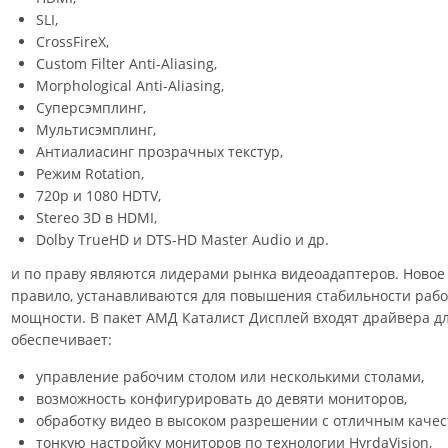
SLI,
CrossFireX,
Custom Filter Anti-Aliasing,
Morphological Anti-Aliasing,
Суперсэмплинг,
Мультисэмплинг,
Антиалиасинг прозрачных текстур,
Режим Rotation,
720p и 1080 HDTV,
Stereo 3D в HDMI,
Dolby TrueHD и DTS-HD Master Audio и др.
и по праву являются лидерами рынка видеоадаптеров. Ново
правило, устанавливаются для повышения стабильности раб
мощности. В пакет АМД Каталист Дисплей входят драйвера дл
обеспечивает:
управление рабочим столом или несколькими столами,
возможность конфигурировать до девяти мониторов,
обработку видео в высоком разрешении с отличным качес
тонкую настройку мониторов по технологии HyrdaVision,