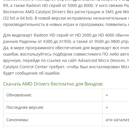
R9, а также Radeon HD серий от 5000 до 8000. У кого свежие 
бесплатно AMD Catalyst Drivers без регистрации и SMS для Window
(32 bit и 64 bit). В новой версии исправлены незначительные
производительность в новых играх и программах, появились
Для видеокарт Radeon HD серий от HD 2000 до HD 4000 обычно
ранние Радеоны от X300 до X1950, а также от 9500 до 9800 уп
Да, в мире программного обеспечения для видеокарт все оче
ошибок, воспользуйтесь подбором совместимого ПО либо автом
вручную, перейдя по ссылке на сайт Advanced Micro Devices.
Catalyst Control Center требует, чтобы был инсталлирован Micr
будет сообщение об ошибке.
Скачать AMD Drivers бесплатно для Виндовс
Обновление:
+
Последняя версия:
+
Синонимы:
ати катализт