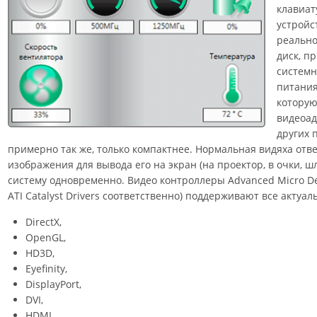
клавиа
устройс
реально
диск, п
системн
питания
которую
видеоад
других 
примерно так же, только компактнее. Нормальная видяха отв
изображения для вывода его на экран (на проектор, в очки, ш
систему одновременно. Видео контроллеры Advanced Micro De
ATI Catalyst Drivers соответственно) поддерживают все актуа
DirectX,
OpenGL,
HD3D,
Eyefinity,
DisplayPort,
DVI,
HDMI,