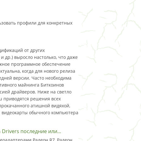
ьзовать профили для конкретных
дификаций от других
r и др.) выросло настолько, что даже
ужное программное обеспечение
туальна, когда для нового релиза
едней версии. Часто необходима
тивного майнинга Биткоинов
ерсией драйверов. Ниже на светло
ru приводятся решения всех
 прокачанного атишной видяхой,
ли видеокарты обычного компьютера
Drivers последние или...
еоадаптерами Радеон R7, Радеон