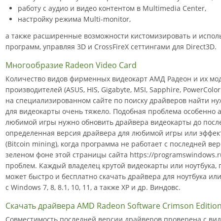
работу с аудио и видео контентом в Multimedia Center,
настройку режима Multi-monitor,
а также расширенные возможности кистомизировать и испол
программ, управляя 3D и CrossFireX сеттингами для Direct3D.
Многообразие Radeon Video Card
Количество видов фирменных видеокарт АМД Радеон и их мо
производителей (ASUS, HIS, Gigabyte, MSI, Sapphire, PowerColo
на специализированном сайте по поиску драйверов найти н
для видеокарты очень тяжело. Подобная проблема особенно ак
любимой игры нужно обновить драйвера видеокарты до посл
определенная версия драйвера для любимой игры или эффек
(Bitcoin mining), когда программа не работает с последней в
зеленом фоне этой страницы сайта https://programswindows.
проблем. Каждый владелец крутой видеокарты или ноутбука,
может быстро и бесплатно скачать драйвера для ноутбука и
с Windows 7, 8, 8.1, 10, 11, а также XP и др. Виндовс.
Скачать драйвера AMD Radeon Software Crimson Edition 
Совместимость последней версии драйверов проверена с вид