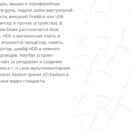
туры, мышки и периферийных
тв (руль, педали, шлем виртуальной
сти, внешний FireWire или USB
ринтер и прочие устройства). В
ом блоке располагается блок
, HDD и материнская плата, в
 втыкаются процессор, память,
аптер, шлейф HDD и немного
проводов. Ноутбук устроен
ечает за рендеринг и создание
лем и т. п.) или мультимониторную
vices Radeon (ранее ATI Radeon и
льные видео стандарты: