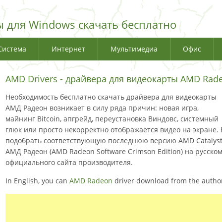
 для Windows скачать бесплатно
Система
Интернет
Мультимедиа
Офис
AMD Drivers - драйвера для видеокарты AMD Rad
Необходимость бесплатно скачать драйвера для видеокарты
АМД Радеон возникает в силу ряда причин: новая игра,
майнинг Bitcoin, апгрейд, переустановка Виндовс, системный
глюк или просто некорректно отображается видео на экране.
подобрать соответствующую последнюю версию AMD Catalyst D
АМД Радеон (AMD Radeon Software Crimson Edition) на русско
официального сайта производителя.
In English, you can
AMD Radeon
driver download from the authori