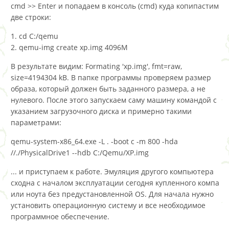
cmd >> Enter и попадаем в консоль (cmd) куда копипастим
две строки:
1. cd C:/qemu
2. qemu-img create xp.img 4096M
В результате видим: Formating 'xp.img', fmt=raw,
size=4194304 kB. В папке программы проверяем размер
образа, который должен быть заданного размера, а не
нулевого. После этого запускаем саму машину командой с
указанием загрузочного диска и примерно такими
параметрами:
qemu-system-x86_64.exe -L . -boot c -m 800 -hda
//./PhysicalDrive1 --hdb C:/Qemu/XP.img
... и приступаем к работе. Эмуляция другого компьютера
сходна с началом эксплуатации сегодня купленного компа
или ноута без предустановленной OS. Для начала нужно
установить операционную систему и все необходимое
программное обеспечение.