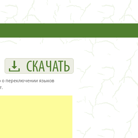
о о переключении языков
т.