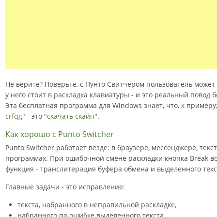
Не верите? Поверьте, с Пунто Свитчером пользователь может 
у него стоит в раскладка клавиатуры - и это реальный повод б
Эта бесплатная программа для Windows знает, что, к примеру;
crfqg
" - это "
скачать скайп
".
Как хорошо с Punto Switcher
Punto Switcher работает везде: в браузере, мессенджере, тек
программах. При ошибочной смене раскладки кнопка Break в
функция - транслитерация буфера обмена и выделенного текс
Главные задачи - это исправление:
текста, набранного в неправильной раскладке,
набранного по ошибке выделенного текста,