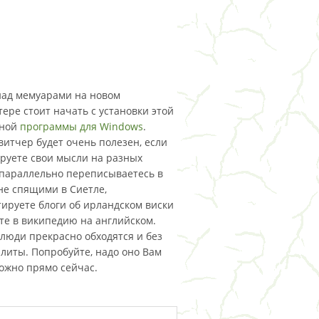
над мемуарами на новом
ере стоит начать с установки этой
тной
программы для Windows
.
витчер будет очень полезен, если
руете свои мысли на разных
 параллельно переписываетесь в
 не спящими в Сиетле,
ируете блоги об ирландском виски
те в википедию на английском.
люди прекрасно обходятся и без
илиты. Попробуйте, надо оно Вам
можно прямо сейчас.