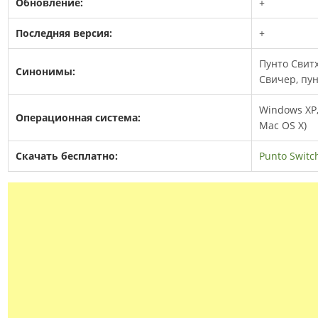
Обновление:
+
Последняя версия:
+
Пунто Свитх
Синонимы:
Свичер, пу
Windows XP, V
Операционная система:
Mac OS X)
Скачать бесплатно:
Punto Switc