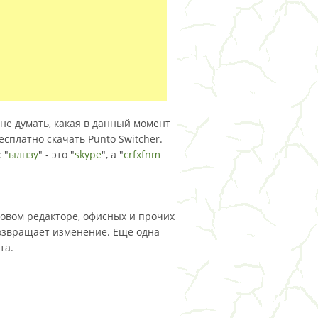
не думать, какая в данный момент
есплатно скачать Punto Switcher.
 "
ылнзу
" - это "
skype
", а "
crfxfnm
стовом редакторе, офисных и прочих
озвращает изменение. Еще одна
та.