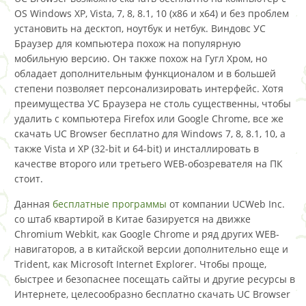
OS Windows XP, Vista, 7, 8, 8.1, 10 (x86 и x64) и без проблем
установить на десктоп, ноутбук и нетбук. Виндовс УС
Браузер для компьютера похож на популярную
мобильную версию. Он также похож на Гугл Хром, но
обладает дополнительным функционалом и в большей
степени позволяет персонализировать интерфейс. Хотя
преимущества УС Браузера не столь существенны, чтобы
удалить с компьютера Firefox или Google Chrome, все же
скачать UC Browser бесплатно для Windows 7, 8, 8.1, 10, а
также Vista и XP (32-bit и 64-bit) и инсталлировать в
качестве второго или третьего WEB-обозревателя на ПК
стоит.
Данная
бесплатные программы
от компании UCWeb Inc.
со штаб квартирой в Китае базируется на движке
Chromium Webkit, как Google Chrome и ряд других WEB-
навигаторов, а в китайской версии дополнительно еще и
Trident, как Microsoft Internet Explorer. Чтобы проще,
быстрее и безопаснее посещать сайты и другие ресурсы в
Интернете, целесообразно бесплатно скачать UC Browser