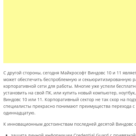
С другой стороны, сегодня Майкрософт Виндовс 10 и 11 являе
может обеспечить беспроблемную и секьюритизированную ра
корпоративной сети для работы. Многие уже успели бесплатн
установить на свой ПК, или купить новый компьютер, ноутбук
Виндовс 10 или 11. Корпоративный сектор не так скор на подъ
специалисты прекрасно понимают преимущества перехода с W
одиннадцатую.
К инновационным достоинствам последней десятой Виндовс о
защита личной информации Credential Guard с привязкой