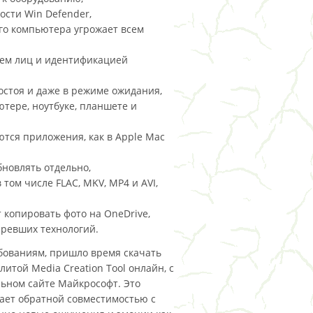
ости Win Defender,
ого компьютера угрожает всем
ием лиц и идентификацией
остоя и даже в режиме ожидания,
тере, ноутбуке, планшете и
аются приложения, как в Apple Mac
бновлять отдельно,
ом числе FLAC, MKV, MP4 и AVI,
копировать фото на OneDrive,
аревших технологий.
ебованиям, пришло время скачать
итой Media Creation Tool онлайн, с
ьном сайте Майкрософт. Это
ает обратной совместимостью с