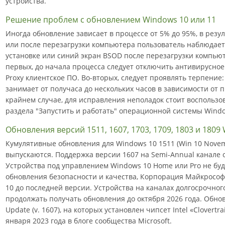
устройства.
Решение проблем с обновлением Windows 10 или 11
Иногда обновление зависает в процессе от 5% до 95%, в резул
или после перезагрузки компьютера пользователь наблюдает
установке или синий экран BSOD после перезагрузки компьют
первых, до начала процесса следует отключить антивирусно
Proxy клиентское ПО. Во-вторых, следует проявлять терпение:
занимает от получаса до нескольких часов в зависимости от
крайнем случае, для исправления неполадок стоит воспользо
раздела "Запустить и работать" операционной системы Windo
Обновления версий 1511, 1607, 1703, 1709, 1803 и 1809
Кумулятивные обновления для Windows 10 1511 (Win 10 Novem
выпускаются. Поддержка версии 1607 на Semi-Annual канале
Устройства под управлением Windows 10 Home или Pro не бу
обновления безопасности и качества, Корпорация Майкрософ
10 до последней версии. Устройства на каналах долгосрочного
продолжать получать обновления до октября 2026 года. Обно
Update (v. 1607), на которых установлен чипсет Intel «Clovertr
января 2023 года в блоге сообщества Microsoft.