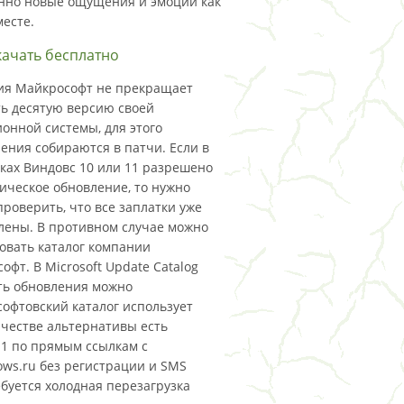
нно новые ощущения и эмоции как
месте.
качать бесплатно
ия Майкрософт не прекращает
ь десятую версию своей
онной системы, для этого
ения собираются в патчи. Если в
ках Виндовс 10 или 11 разрешено
ическое обновление, то нужно
проверить, что все заплатки уже
лены. В противном случае можно
овать каталог компании
офт. В Microsoft Update Catalog
ть обновления можно
софтовский каталог использует
ачестве альтернативы есть
11 по прямым ссылкам с
ows.ru без регистрации и SMS
ебуется холодная перезагрузка