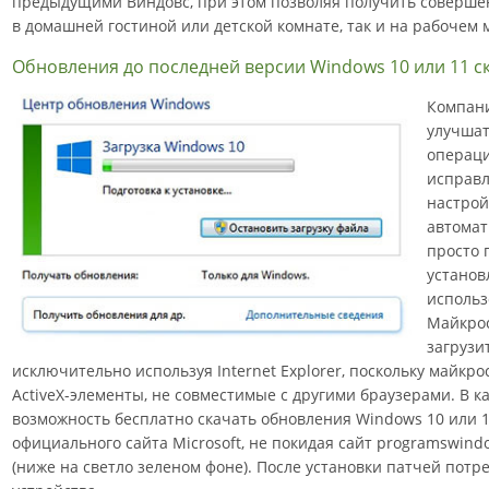
предыдущими Виндовс, при этом позволяя получить соверше
в домашней гостиной или детской комнате, так и на рабочем 
Обновления до последней версии Windows 10 или 11 с
Компан
улучшат
операци
исправл
настрой
автомат
просто 
установ
использ
Майкрос
загрузи
исключительно используя Internet Explorer, поскольку майкро
ActiveX-элементы, не совместимые с другими браузерами. В к
возможность бесплатно скачать обновления Windows 10 или 
официального сайта Microsoft, не покидая сайт programswind
(ниже на светло зеленом фоне). После установки патчей потр