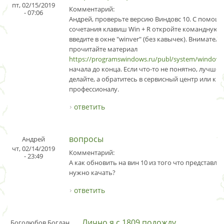
пт, 02/15/2019
Комментарий:
- 07:06
Андрей, проверьте версию Виндовс 10. C помощ
сочетания клавиш Win + R откройте командную с
введите в окне "winver" (без кавычек). Внимател
прочитайте материал
https://programswindows.ru/publ/system/window
начала до конца. Если что-то не понятно, лучше 
делайте, а обратитесь в сервисный центр или к 
профессионалу.
ответить
вопросы
Андрей
чт, 02/14/2019
Комментарий:
- 23:49
А как обновить на вин 10 из того что представле
нужно качать?
ответить
Лично я с 1809 подожду
Боголюбов Богдан