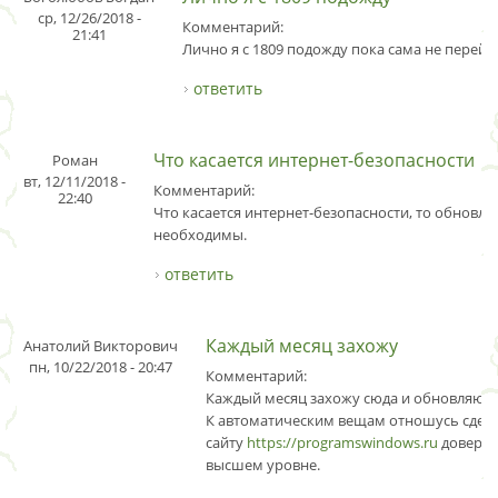
ср, 12/26/2018 -
Комментарий:
21:41
Лично я с 1809 подожду пока сама не перейде
ответить
Что касается интернет-безопасности
Роман
вт, 12/11/2018 -
Комментарий:
22:40
Что касается интернет-безопасности, то обновле
необходимы.
ответить
Каждый месяц захожу
Анатолий Викторович
пн, 10/22/2018 - 20:47
Комментарий:
Каждый месяц захожу сюда и обновляюс
К автоматическим вещам отношусь сдерж
сайту
https://programswindows.ru
доверие
высшем уровне.